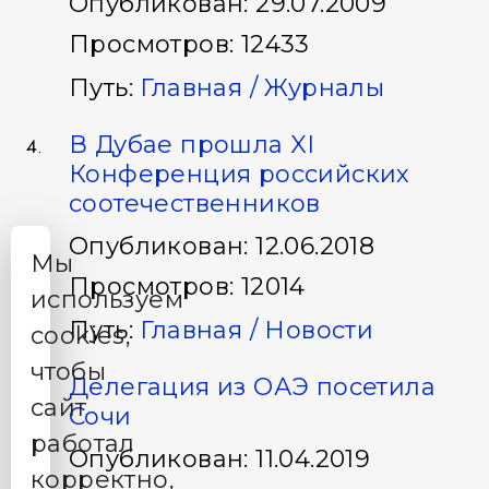
Опубликован: 29.07.2009
Просмотров: 12433
Путь:
Главная /
Журналы
​В Дубае прошла XI
Конференция российских
соотечественников
Опубликован: 12.06.2018
Мы
Просмотров: 12014
используем
Путь:
Главная /
Новости
cookies,
чтобы
​Делегация из ОАЭ посетила
сайт
Сочи
работал
Опубликован: 11.04.2019
корректно,