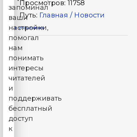
Просмотров: 11758
запоминал
Путь:
Главная /
Новости
ваши
настройки,
Все упоминания
помогал
нам
понимать
интересы
читателей
и
поддерживать
бесплатный
доступ
к