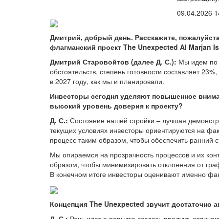
09.04.2026 1
Дмитрий, добрый день. Расскажите, пожалуйста
флагманский проект The Unexpected Al Marjan Is
Дмитрий Старовойтов (далее Д. С.):
Мы идем по 
обстоятельств, степень готовности составляет 23%
в 2027 году, как мы и планировали.
Инвесторы сегодня уделяют повышенное вниман
высокий уровень доверия к проекту?
Д. С.:
Состояние нашей стройки – лучшая демонстр
текущих условиях инвесторы ориентируются на фак
процесс таким образом, чтобы обеспечить ранний с
Мы опираемся на прозрачность процессов и их кон
образом, чтобы минимизировать отклонения от граф
В конечном итоге инвесторы оценивают именно фак
Концепция The Unexpected звучит достаточно а
Д. С.:
Речь идет о попытке создать продукт, отлич