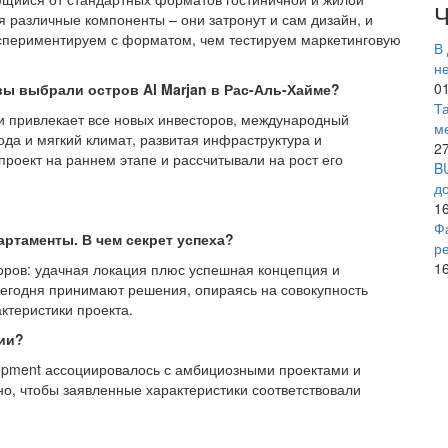
Ч
я различные компоненты – они затронут и сам дизайн, и
кспериментируем с форматом, чем тестируем маркетинговую
В
н
0
вы выбрали остров Al Marjan в Рас-Аль-Хайме?
​
 и привлекает все новых инвесторов, международный
м
рода и мягкий климат, развитая инфраструктура и
2
роект на раннем этапе и рассчитывали на рост его
B
д
1
Ф
ртаменты. В чем секрет успеха?
р
1
оров: удачная локация плюс успешная концепция и
егодня принимают решения, опираясь на совокупность
ктеристики проекта.
ии?
lopment ассоциировалось с амбициозными проектами и
но, чтобы заявленные характеристики соответствовали