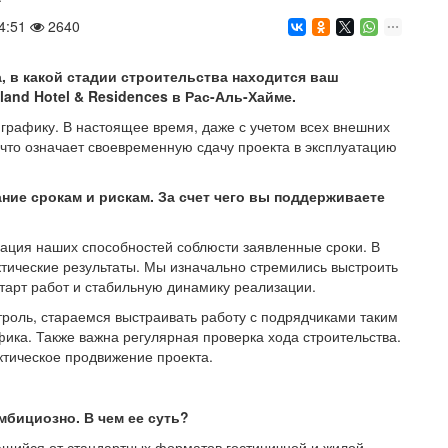
4:51
2640
, в какой стадии строительства находится ваш
land Hotel & Residences в Рас-Аль-Хайме.
графику. В настоящее время, даже с учетом всех внешних
, что означает своевременную сдачу проекта в эксплуатацию
ие срокам и рискам. За счет чего вы поддерживаете
ация наших способностей соблюсти заявленные сроки. В
тические результаты. Мы изначально стремились выстроить
тарт работ и стабильную динамику реализации.
троль, стараемся выстраивать работу с подрядчиками таким
ика. Также важна регулярная проверка хода строительства.
тическое продвижение проекта.
мбициозно. В чем ее суть?
ающийся от стандартных форматов гостиничной и жилой