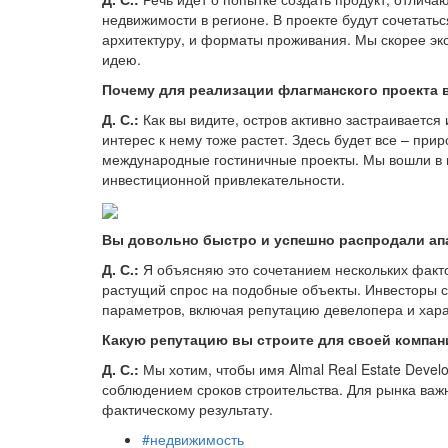
недвижимости в регионе. В проекте будут сочетатьс
архитектуру, и форматы проживания. Мы скорее э
идею.
Почему для реализации флагманского проекта 
Д. С.:
Как вы видите, остров активно застраивается
интерес к нему тоже растет. Здесь будет все – при
международные гостиничные проекты. Мы вошли в п
инвестиционной привлекательности.
Вы довольно быстро и успешно распродали апа
Д. С.:
Я объясняю это сочетанием нескольких факт
растущий спрос на подобные объекты. Инвесторы с
параметров, включая репутацию девелопера и хара
Какую репутацию вы строите для своей компан
Д. С.:
Мы хотим, чтобы имя Almal Real Estate Deve
соблюдением сроков строительства. Для рынка важ
фактическому результату.
#недвижимость