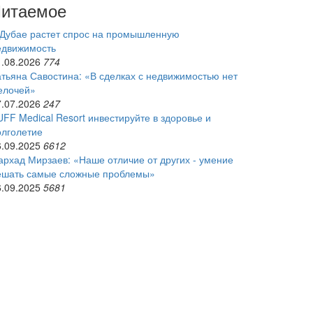
итаемое
 Дубае растет спрос на промышленную
едвижимость
1.08.2026
774
Татьяна Савостина: «В сделках с недвижимостью нет
елочей»
7.07.2026
247
UFF Medical Resort инвестируйте в здоровье и
олголетие
6.09.2025
6612
архад Мирзаев: «Наше отличие от других - умение
ешать самые сложные проблемы»
6.09.2025
5681