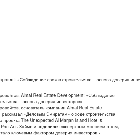
elopment: «Соблюдение сроков строительства – основа доверия инв
ровойтов, Almal Real Estate Development: «Соблюдение
тельства – основа доверия инвесторов»
овойтов, основатель компании Almal Real Estate
, рассказал «Деловым Эмиратам» о ходе строительства
 проекта The Unexpected Al Marjan Island Hotel &
в Рас-Аль-Хайме и поделился экспертным мнением о том,
 стало ключевым фактором доверия инвесторов к
.